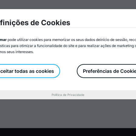
mar
Associados/as
Atividades
Serviços
Recurs
finições de Cookies
imar
pode utilizar cookies para memorizar os seus dados deinício de sessão, rec
ísticas para otimizar a funcionalidade do site e para realizar ações de marketing
nos seus interesses.
EES
ceitar todas as cookies
Preferências de Cooki
Política de Privacidade