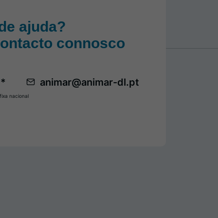
de ajuda?
contacto connosco
 *
animar@animar-dl.pt
ixa nacional