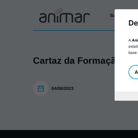
Sobre a Ani
De
A
An
estat
base 
Cartaz da Formação G
A
04/08/2023