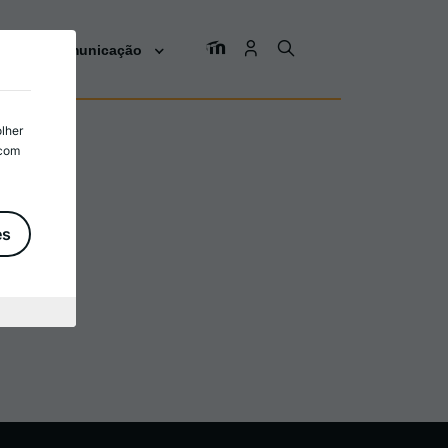
os
Comunicação
olher
 com
es