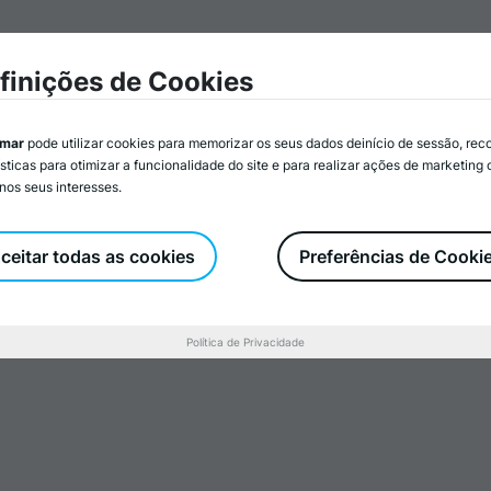
mar
Associados/as
Atividades
Serviços
Recurs
finições de Cookies
imar
pode utilizar cookies para memorizar os seus dados deinício de sessão, rec
ísticas para otimizar a funcionalidade do site e para realizar ações de marketing
nos seus interesses.
 Capacitação
ervêm com
ceitar todas as cookies
Preferências de Cooki
Política de Privacidade