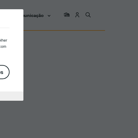
os
Comunicação
olher
 com
es