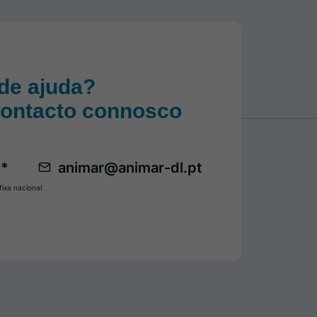
de ajuda?
contacto connosco
 *
animar@animar-dl.pt
ixa nacional