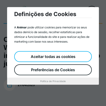
Definições de Cookies
A
Animar
pode utilizar cookies para memorizar os seus
dados deinício de sessão, recolher estatísticas para
otimizar a funcionalidade do site e para realizar ações de
Cartaz 03 nov. 2022 Ciclo de
marketing com base nos seus interesses.
Webinários: Práticas
inspiradoras de participação
Aceitar todas as cookies
juvenil nas comunidades
Preferências de Cookies
Política de Privacidade
27/04/2023