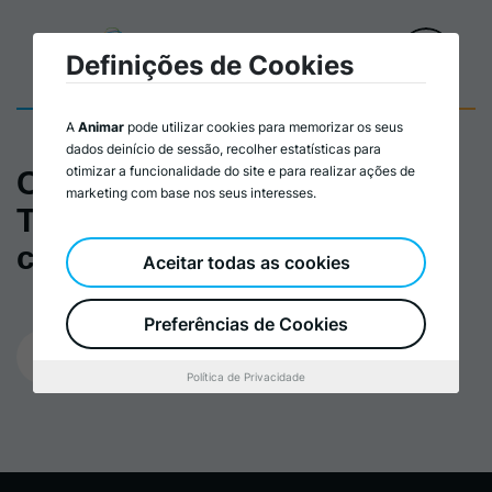
Definições de Cookies
A
Animar
pode utilizar cookies para memorizar os seus
dados deinício de sessão, recolher estatísticas para
otimizar a funcionalidade do site e para realizar ações de
Cartaz_Capacitação de
marketing com base nos seus interesses.
Técnicos/as que intervêm
com jovens NEET
Aceitar todas as cookies
Preferências de Cookies
09/09/2024
Política de Privacidade