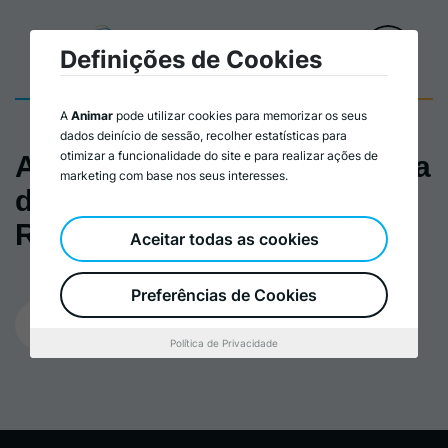
Definições de Cookies
A
Animar
pode utilizar cookies para memorizar os seus
dados deinício de sessão, recolher estatísticas para
otimizar a funcionalidade do site e para realizar ações de
Assembleia Eleitoral - Minuta
marketing com base nos seus interesses.
de Declaração de
Representação
Aceitar todas as cookies
Preferências de Cookies
14/03/2024
Política de Privacidade