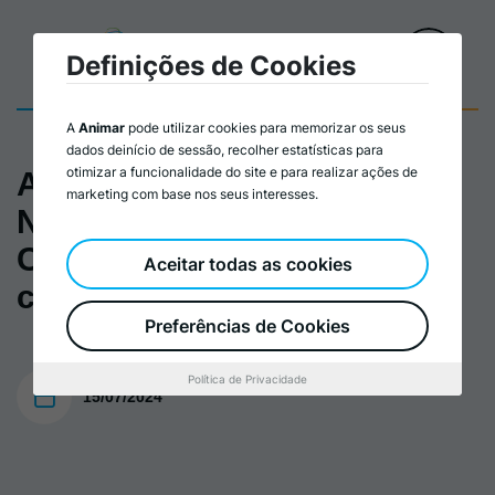
Definições de Cookies
A
Animar
pode utilizar cookies para memorizar os seus
dados deinício de sessão, recolher estatísticas para
otimizar a funcionalidade do site e para realizar ações de
Alimentação Sustentável
marketing com base nos seus interesses.
Nas Compras Públicas -
Conclusões dos workshops
Aceitar todas as cookies
com municípios
Preferências de Cookies
Política de Privacidade
15/07/2024