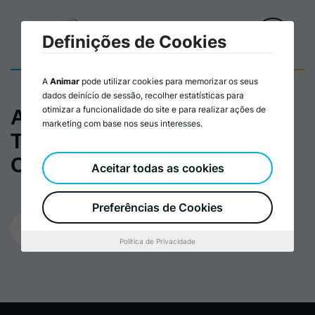
Definições de Cookies
A
Animar
pode utilizar cookies para memorizar os seus
dados deinício de sessão, recolher estatísticas para
otimizar a funcionalidade do site e para realizar ações de
A pobreza em Portugal:
marketing com base nos seus interesses.
Tendências e Conjeturas |
COLABOR
Aceitar todas as cookies
Preferências de Cookies
05/01/2024
Política de Privacidade