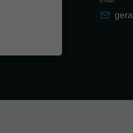
E-mail
gera