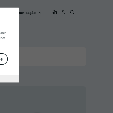
os
Comunicação
olher
 com
es