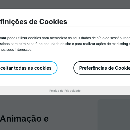
mar
Associados/as
Atividades
Serviços
Recurs
finições de Cookies
imar
pode utilizar cookies para memorizar os seus dados deinício de sessão, rec
ísticas para otimizar a funcionalidade do site e para realizar ações de marketing
nos seus interesses.
Associados/as
Torne-se Associado/a
ceitar todas as cookies
Preferências de Cooki
Política de Privacidade
 Animação e