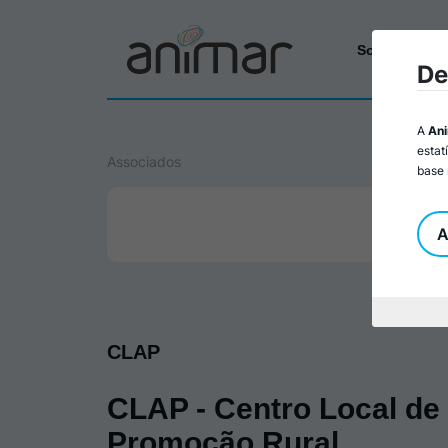
Sobre a Ani
De
A
An
estat
Associados
base 
A
CLAP
CLAP - Centro Local de
Promoção Rural