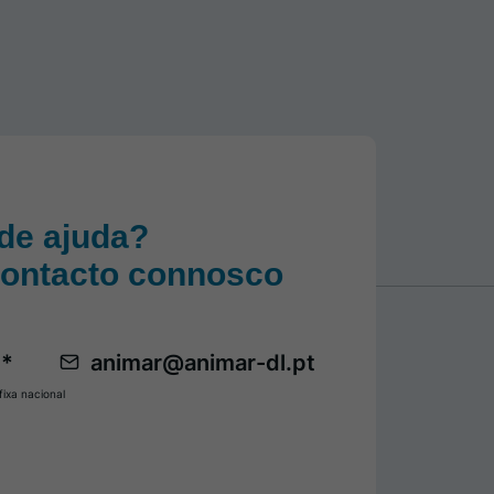
de ajuda?
contacto connosco
 *
animar@animar-dl.pt
ixa nacional