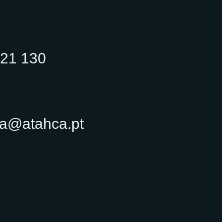
321 130
ca@atahca.pt