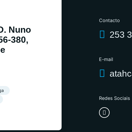
Contacto
D. Nuno
253 
56-380,
de
E-mail
atah
ga
Redes Sociais