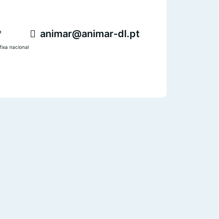
*
animar@animar-dl.pt
ixa nacional