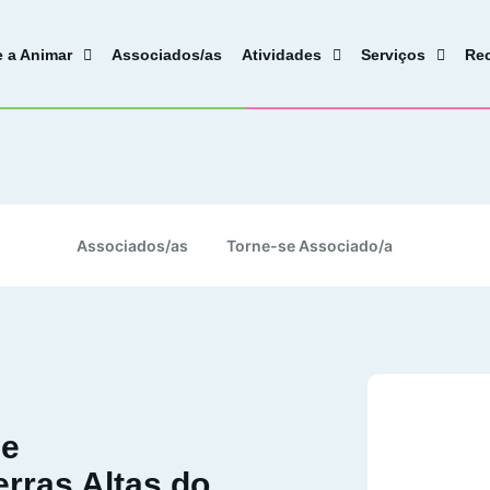
e a Animar
Associados/as
Atividades
Serviços
Re
Associados/as
Torne-se Associado/a
de
rras Altas do