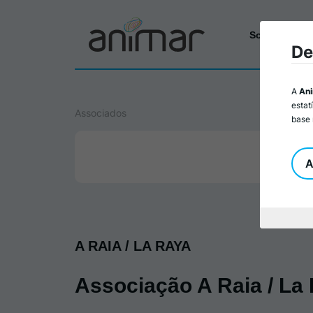
Sobre a Ani
De
A
An
estat
Associados
base 
A
A RAIA / LA RAYA
Associação A Raia / La