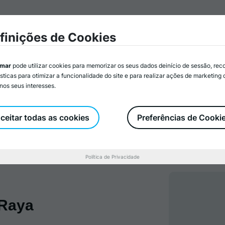
mar
Associados/as
Atividades
Serviços
Recurs
finições de Cookies
imar
pode utilizar cookies para memorizar os seus dados deinício de sessão, rec
ísticas para otimizar a funcionalidade do site e para realizar ações de marketing
nos seus interesses.
Associados/as
Torne-se Associado/a
ceitar todas as cookies
Preferências de Cooki
Política de Privacidade
 Raya