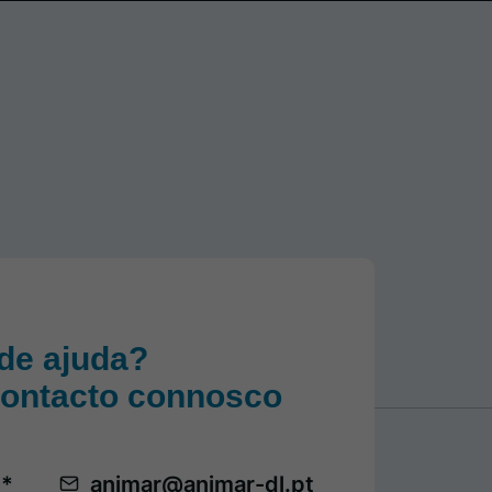
de ajuda?
contacto connosco
 *
animar@animar-dl.pt