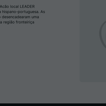
e Acão local LEADER
ra hispano-portuguesa. As
ão desencadearam uma
 região fronteiriça