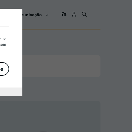
os
Comunicação
olher
 com
es