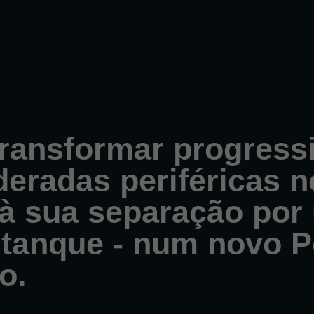
 transformar progres
deradas periféricas n
 à sua separação por
stanque - num novo P
o.