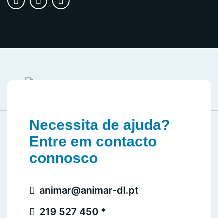
Necessita de ajuda?
Entre em contacto
connosco
animar@animar-dl.pt
219 527 450 *