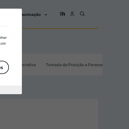
os
Comunicação
olher
 com
tidade Corporativa
Tomada de Posição e Pareceres
es