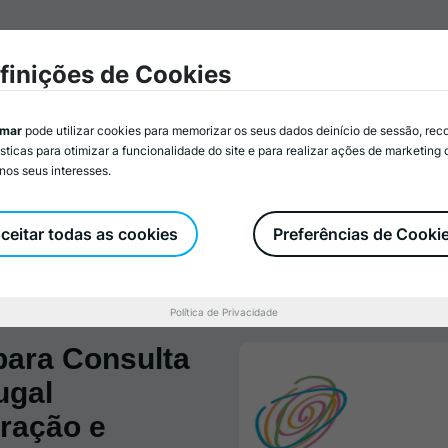
mar
Associados/as
Atividades
Serviços
Recurs
finições de Cookies
imar
pode utilizar cookies para memorizar os seus dados deinício de sessão, rec
ísticas para otimizar a funcionalidade do site e para realizar ações de marketing
nos seus interesses.
Documentos Oficiais
Representações e Parcerias
Iden
ceitar todas as cookies
Preferências de Cooki
Política de Privacidade
para Consulta
ugal
ração e