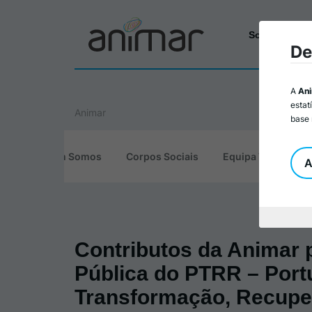
Sobre a Ani
De
A
An
estat
Animar
base 
Quem Somos
Corpos Sociais
Equipa Técnica
A
Contributos da Animar 
Pública do PTRR – Port
Transformação, Recupe