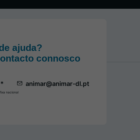
de ajuda?
contacto connosco
 *
animar@animar-dl.pt
ixa nacional