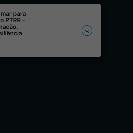
imar para
do PTRR –
mação,
iliência