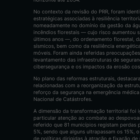
No contexto da revisão do PRR, foram identi
estratégicas associadas à resiliência territor
nomeadamente no domínio da gestão da águ
incêndios florestais — cujo risco aumentou s
últimos anos —, do ordenamento florestal, d
sísmicos, bem como da resiliência energéti
móveis. Foram ainda referidas preocupações
levantamento das infraestruturas de seguranç
cibersegurança e os impactos da erosão cost
No plano das reformas estruturais, destaca
relacionadas com a reorganização da estrutu
reforço da segurança na emergência médica
Nacional de Catástrofes.
A dimensão da transformação territorial foi
particular atenção ao combate ao despovoam
referido que 81 municípios registam perdas 
5%, sendo que alguns ultrapassam os 15%, o
de políticas dirigidas à atração e fixação de