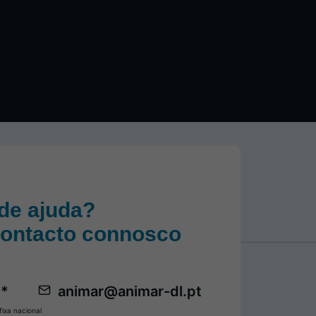
de ajuda?
contacto connosco
 *
animar@animar-dl.pt
ixa nacional