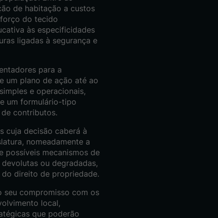
ão de habitação a custos
eforço do tecido
ucativa às especificidades
uras ligadas à segurança e
ientadores para a
de um plano de ação até ao
simples e operacionais,
de um formulário-tipo
de contributos.
as cuja decisão caberá à
islatura, nomeadamente a
r e possíveis mecanismos de
 devolutas ou degradadas,
do direito de propriedade.
 o seu compromisso com os
olvimento local,
atégicas que poderão