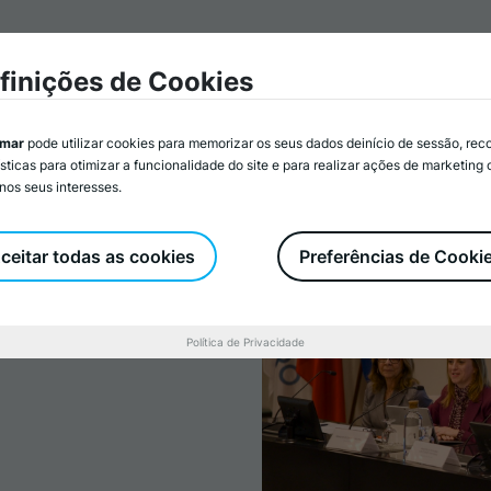
mar
Associados/as
Atividades
Serviços
Recurs
finições de Cookies
imar
pode utilizar cookies para memorizar os seus dados deinício de sessão, rec
ísticas para otimizar a funcionalidade do site e para realizar ações de marketing
nos seus interesses.
mada de posse
tivo da CCDR
ceitar todas as cookies
Preferências de Cooki
Política de Privacidade