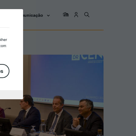
os
Comunicação
olher
 com
es