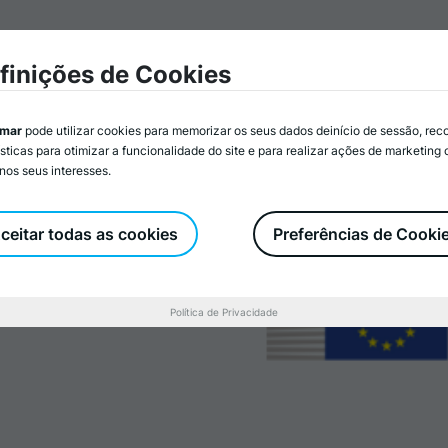
mar
Associados/as
Atividades
Serviços
Recurs
finições de Cookies
imar
pode utilizar cookies para memorizar os seus dados deinício de sessão, rec
ísticas para otimizar a funcionalidade do site e para realizar ações de marketing
nos seus interesses.
ta iniciativa
alimentação na
ceitar todas as cookies
Preferências de Cooki
Política de Privacidade