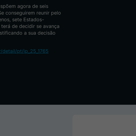
dispõem agora de seis
 Se conseguirem reunir pelo
nos, sete Estados-
erá de decidir se avança
stificando a sua decisão
/detail/pt/ip_25_1765