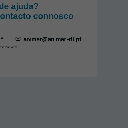
de ajuda?
contacto connosco
 *
animar@animar-dl.pt
ixa nacional