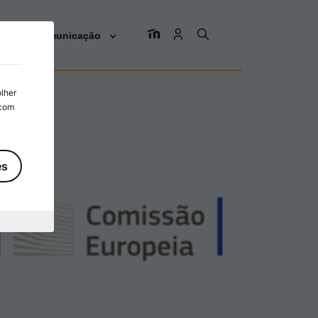
os
Comunicação
olher
 com
es