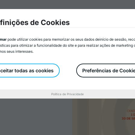
mar
Associados/as
Atividades
Serviços
Recurs
finições de Cookies
imar
pode utilizar cookies para memorizar os seus dados deinício de sessão, rec
ísticas para otimizar a funcionalidade do site e para realizar ações de marketing
nos seus interesses.
olidariedade
Candidaturas
ceitar todas as cookies
Preferências de Cooki
Política de Privacidade