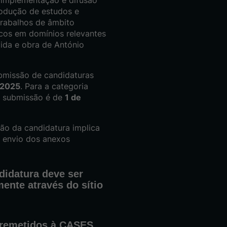
rodução de estudos e
trabalhos de âmbito
ticos em domínios relevantes
ida e obra de António
bmissão de candidaturas
 2025
. Para a categoria
e submissão é de
1 de
ão da candidatura implica
o envio dos anexos
didatura deve ser
ente através do sítio
 remetidos à CASES