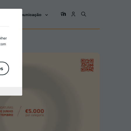
os
Comunicação
olher
 com
es