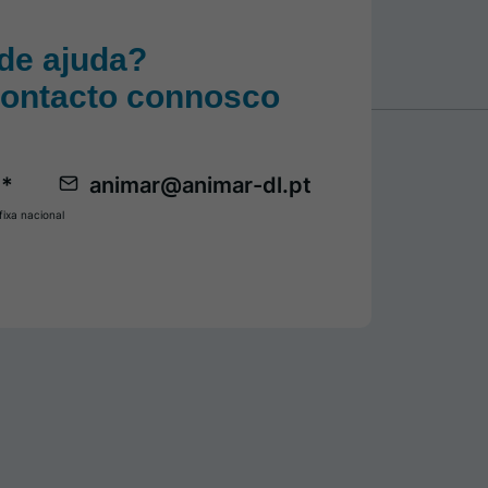
de ajuda?
contacto connosco
 *
animar@animar-dl.pt
ixa nacional