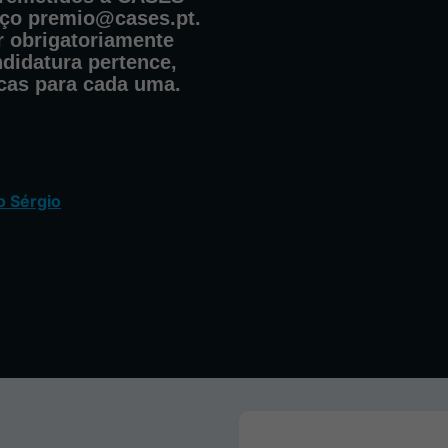
eço
premio@cases.pt
.
r obrigatoriamente
ndidatura pertence,
icas para cada uma.
o Sérgio