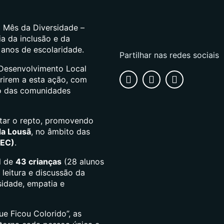
o Mês da Diversidade –
ia da inclusão e da
 anos de escolaridade.
Partilhar nas redes sociais
Desenvolvimento Local
rirem a esta ação, com
to das comunidades
itar o repto, promovendo
da Lousã
, no âmbito das
AEC)
.
l de
43 crianças
(28 alunos
 leitura e discussão da
rsidade, empatia e
e Ficou Colorido”, as