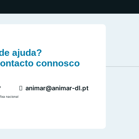
de ajuda?
contacto connosco
*
animar@animar-dl.pt
ixa nacional