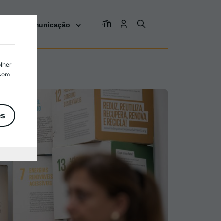
os
Comunicação
olher
 com
es