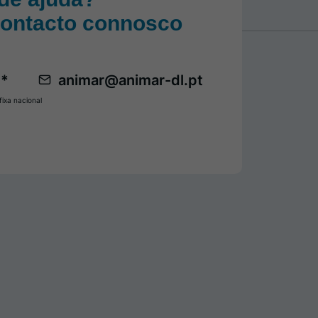
contacto connosco
 *
animar@animar-dl.pt
ixa nacional