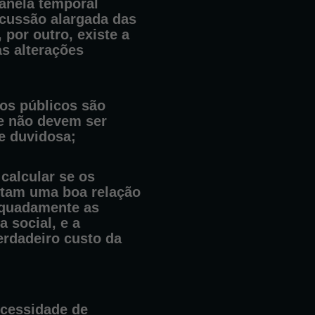
janela temporal
cussão alargada das
, por outro, existe a
às alterações
sos públicos são
e não devem ser
de duvidosa;
 calcular se os
ntam uma boa relação
equadamente as
a social, e a
erdadeiro custo da
ecessidade de