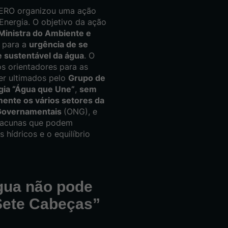
 ZERO organizou uma ação
Energia. O objetivo da ação
Ministra do Ambiente e
, para a
urgência de se
e sustentável da água
. O
s orientadores para as
ser ultimados pelo
Grupo de
égia “Água que Une”
,
sem
ente os vários setores da
 Governamentais
(ONG), e
 lacunas que podem
hídricos e o equilíbrio
água não pode
 Sete Cabeças”