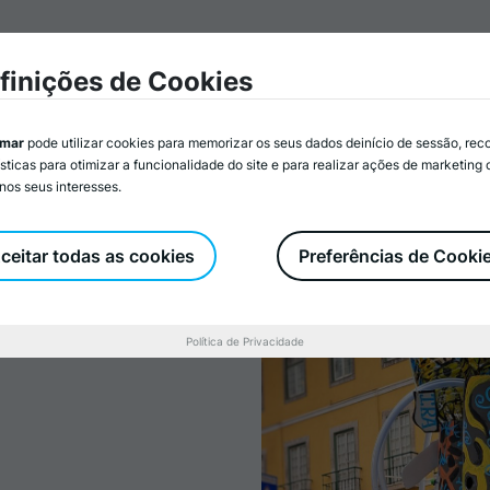
mar
Associados/as
Atividades
Serviços
Recurs
finições de Cookies
imar
pode utilizar cookies para memorizar os seus dados deinício de sessão, rec
ísticas para otimizar a funcionalidade do site e para realizar ações de marketing
nos seus interesses.
 faz alerta ao
idade de um
ceitar todas as cookies
Preferências de Cooki
responsáveis
Política de Privacidade