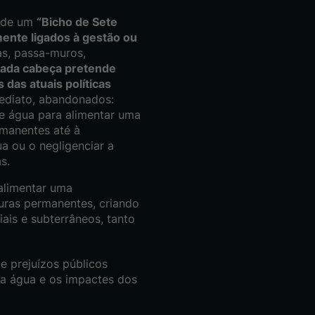
o de um
“Bicho de Sete
mente ligados à gestão ou
s, passa-muros,
ada cabeça pretende
 das atuais políticas
mediato, abandonados:
e água para alimentar uma
rmanentes até à
 ou o negligenciar a
s.
alimentar uma
uras permanentes, criando
iais e subterrâneos, tanto
de prejuízos públicos
da água e os impactes dos