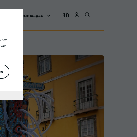
os
Comunicação
olher
 com
es