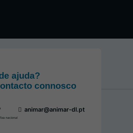
de ajuda?
contacto connosco
*
animar@animar-dl.pt
ixa nacional