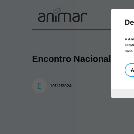
Sobr
De
A
An
estat
base 
Encontro Nacional LE
A
10/12/2024