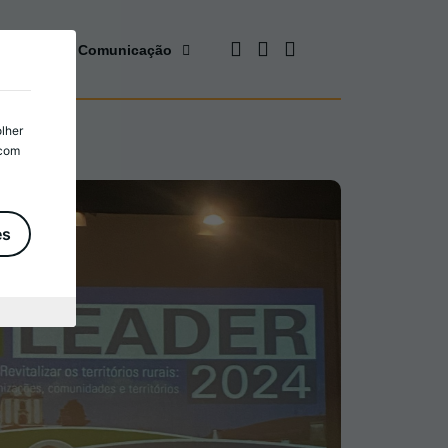
cursos
Comunicação
olher
 com
es