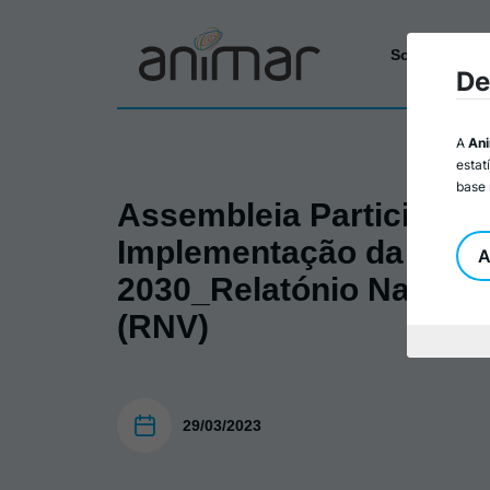
Sobre a Ani
De
A
An
estat
base 
Assembleia Participativ
Implementação da Age
A
2030_Relatónio Naciona
(RNV)
29/03/2023