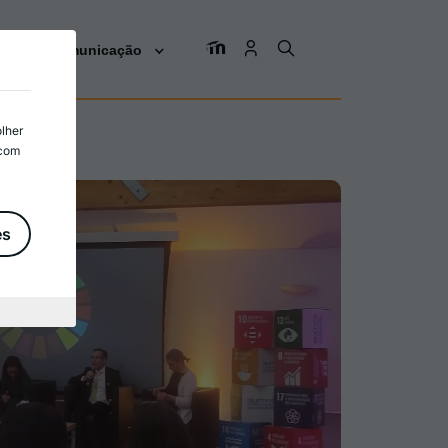
os
Comunicação
olher
 com
es