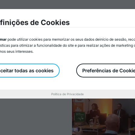
mar
Associados/as
Atividades
Serviços
Recurs
finições de Cookies
imar
pode utilizar cookies para memorizar os seus dados deinício de sessão, rec
ísticas para otimizar a funcionalidade do site e para realizar ações de marketing
nos seus interesses.
a sobre a
nda
ceitar todas as cookies
Preferências de Cooki
l Voluntário
Política de Privacidade