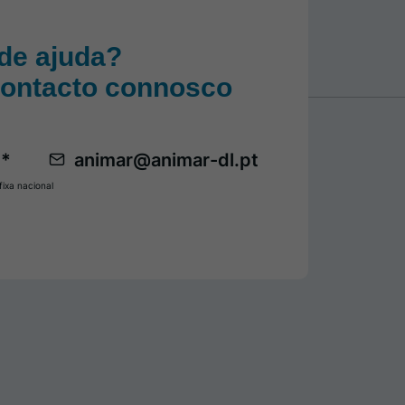
de ajuda?
contacto connosco
 *
animar@animar-dl.pt
ixa nacional