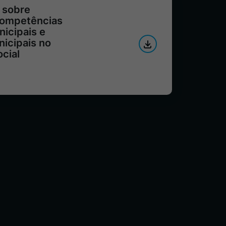
 sobre
competências
nicipais e
nicipais no
cial