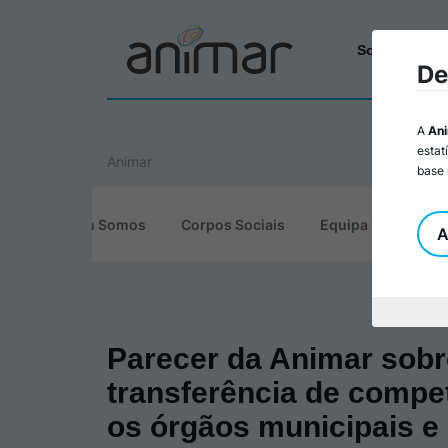
Sobre a Ani
De
A
An
estat
Animar
base 
Quem Somos
Corpos Sociais
Equipa Técnica
A
Parecer da Animar sobr
transferência de compe
os órgãos municipais e