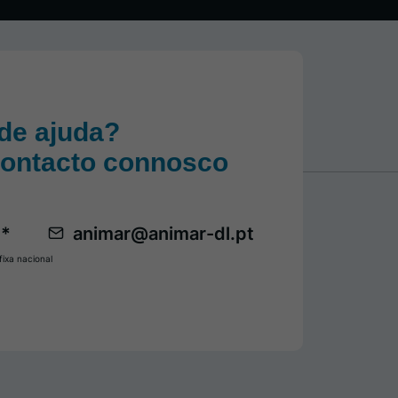
de ajuda?
contacto connosco
 *
animar@animar-dl.pt
ixa nacional