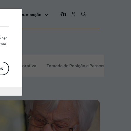
os
Comunicação
olher
 com
tidade Corporativa
Tomada de Posição e Pareceres
es