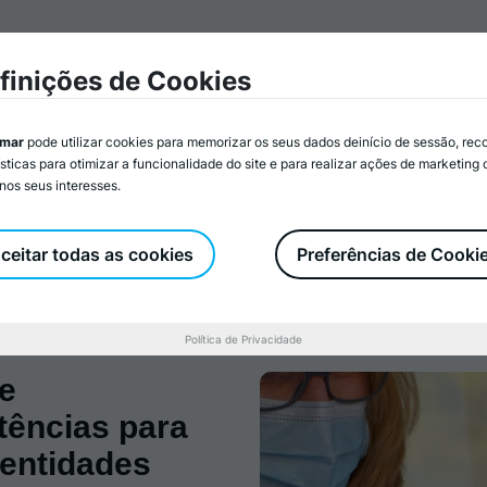
mar
Associados/as
Atividades
Serviços
Recurs
finições de Cookies
imar
pode utilizar cookies para memorizar os seus dados deinício de sessão, rec
ísticas para otimizar a funcionalidade do site e para realizar ações de marketing
nos seus interesses.
Documentos Oficiais
Representações e Parcerias
Iden
ceitar todas as cookies
Preferências de Cooki
Política de Privacidade
e
tências para
 entidades