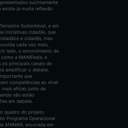
 apresentados sucintamente
 existe já muita reflexão
errestre Sustentável, e em
s iniciativas cidadãs, que
cidadãos e cidadãs, mas
ouvida cada vez mais,
tro lado, o envolvimento de
s como a MANIFesta, e
 os principais canais de
a amplificar o debate.
 importante que
lvam competências ao nível
 mais eficaz junto de
 ainda não estão
tões em debate.
no quadro do projeto
pelo Programa Operacional
ela ANIMAR, ancorada em