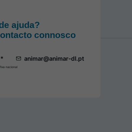
de ajuda?
contacto connosco
 *
animar@animar-dl.pt
ixa nacional