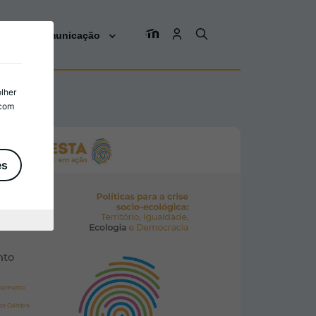
os
Comunicação
olher
 com
es