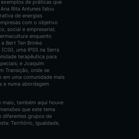
 exemplos de práticas que
 Ana Rita Antunes falou
ativa de energias
empresas com o objetivo
, social e empresarial;
Permacultura enquanto
 e Bert Ten Brinke
 (CSI), uma IPSS na Serra
nidade terapêutica para
peciais; e Joaquim
em Transição, onde se
cão em uma comunidade mais
oas e numa abordagem
de maio, também aqui houve
dimensões que este tema
m diferentes grupos de
ta: Território, Igualdade,