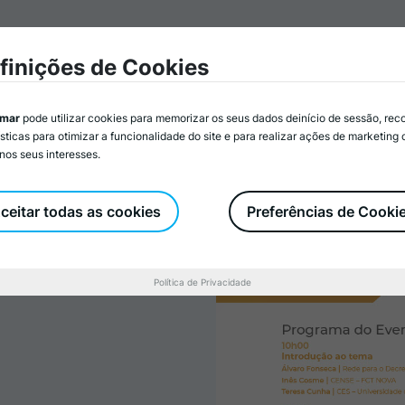
mar
Associados/as
Atividades
Serviços
Recurs
finições de Cookies
imar
pode utilizar cookies para memorizar os seus dados deinício de sessão, rec
ísticas para otimizar a funcionalidade do site e para realizar ações de marketing
nos seus interesses.
s para a crise
rio, Igualdade,
ceitar todas as cookies
Preferências de Cooki
Política de Privacidade