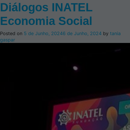
Diálogos INATEL
Economia Social
Posted on
5 de Junho, 2024
6 de Junho, 2024
by
tania
gaspar