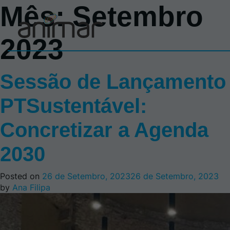
Mês:
Setembro
2023
Sessão de Lançamento
PTSustentável:
Concretizar a Agenda
2030
Posted on
26 de Setembro, 2023
26 de Setembro, 2023
by
Ana Filipa